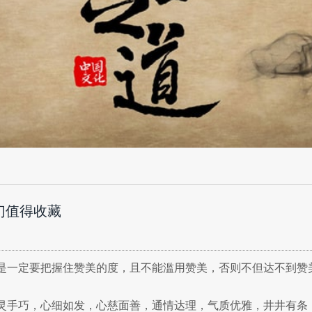
们值得收藏
是一定要把握住赞美的度，且不能滥用赞美，否则不但达不到赞
灵手巧，心细如发，心慈面善，通情达理，气质优雅，井井有条