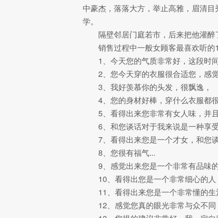
中豪杰，落落大方，举止高雅，眉清目
学。
隔壁邻居门庭若市，后来把他灌醉了
销售过程中一般女顾客最喜欢听的1
1、今天您的气质非常好，这段时
2、您今天穿的衣服很合适您，感
3、我好羡慕你的头发，很飘逸，
4、您的身材好棒，穿什么衣服都
5、看得出来您非常有女人味，并
6、和您谈话对于我来说是一种享
7、看得出来您是一个才女，和您
8、您很有福气...
9、感觉出来您是一个非常有品味
10、看得出您是一个非常细心的
11、看得出来您是一个非常懂的
12、感觉您真的眼光非常与众不