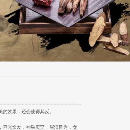
美的效果，还会使得其反。
，容光焕发，神采奕奕，眉清目秀，女