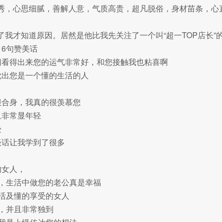
秀，心思细腻，善解人意，气质高贵，超凡脱俗，身材苗条，心
我才知道原因。居然是他比我先关注了一个叫“超一TOP店长”
6句赞美话
间看得出来您的运气非常好，和您接触我也粘喜啊
觉出您是一个懂的生活的人
很合身，我真的很羡慕您
且非常显年轻
受
谈话让我学到了很多
的女人，
人，生活中做您的老公真是幸福
生活及懂的享受的女人
同，并且非常独到